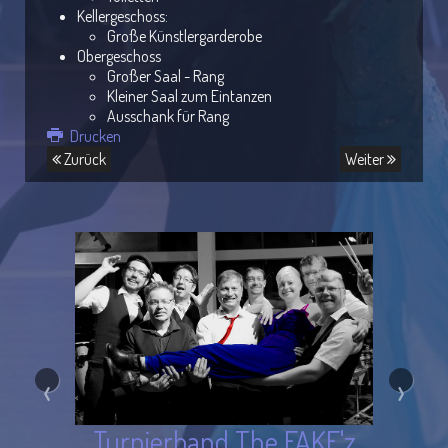
Kellergeschoss:
Große Künstlergarderobe
Obergeschoss
Großer Saal - Rang
Kleiner Saal zum Eintanzen
Ausschank für Rang
Drucken
Zurück
Weiter
‹
›
Turnierband The FAKE'z